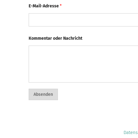
E-Mail-Adresse
*
E
Kommentar oder Nachricht
-
M
a
i
l
-
A
d
r
e
s
Absenden
s
e
o
d
e
r
*
Datens